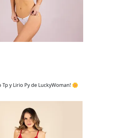
o Tp y Lirio Py de LuckyWoman! 🌼