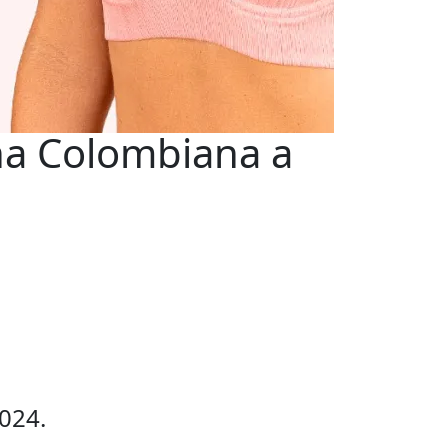
na Colombiana a
Soporte Onl
Nuestro equipo
024.